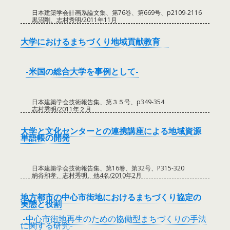
日本建築学会計画系論文集、第76巻、第669号、p2109-2116
黒沼剛、志村秀明/2011年11月
大学におけるまちづくり地域貢献教育
-米国の総合大学を事例として-
日本建築学会技術報告集、第３５号、p349-354
志村秀明/2011年２月
大学と文化センターとの連携講座による地域資源
単語帳の開発
日本建築学会技術報告集、第16巻、第32号、P315-320
納谷和孝、志村秀明、他4名/2010年2月
地方都市の中心市街地におけるまちづくり協定の
実態と役割
-中心市街地再生のための協働型まちづくりの手法
に関する研究-