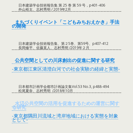
日本建築学会技術報告集 第 25 巻 第 59 号，p401-406
外山裕太、志村秀明 / 2019年2月
まちづくりイベント「こどもみちおえかき」手法
の開発
日本建築学会技術報告集、第２5巻、第59号、p407-412
長岡修平、佐藤直人、志村秀明 /2019年２月
公共空間としての川床創出の促進に関する研究
-東京都江東区清澄白河での社会実験の経緯と実態-
日本都市計画学会都市計画論文集Vol.53 No.3, p488-494
松尾夏奈、志村秀明 /2018年10月
水辺公共空間の活用を促進するための運営に関す
る研究
-東京都隅田川流域と湾岸地域における実態を対象
として-