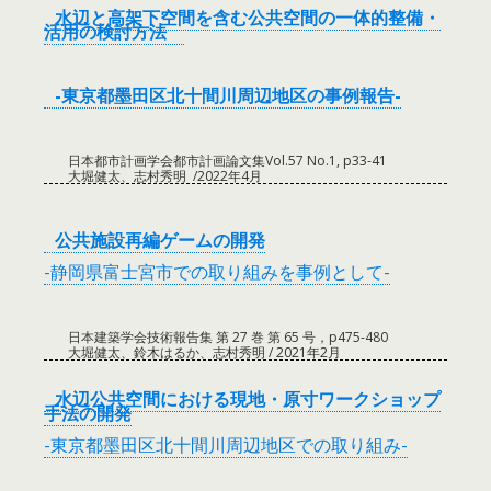
水辺と高架下空間を含む公共空間の一体的整備・
活用の検討方法
-東京都墨田区北十間川周辺地区の事例報告-
日本都市計画学会都市計画論文集Vol.57 No.1, p33-41
大堀健太、志村秀明 /2022年4月
公共施設再編ゲームの開発
-静岡県富士宮市での取り組みを事例として-
日本建築学会技術報告集 第 27 巻 第 65 号，p475-480
大堀健太、鈴木はるか、志村秀明 / 2021年2月
水辺公共空間における現地・原寸ワークショップ
手法の開発
-東京都墨田区北十間川周辺地区での取り組み-