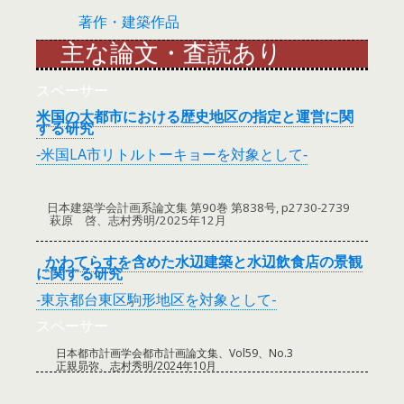
著作・建築作品
主な論文・査読あり
スペーサー
米国の大都市における歴史地区の指定と運営に関
する研究
‐米国LA市リトルトーキョーを対象として‐
日本建築学会計画系論文集 第90巻 第838号, p2730-2739
萩原 啓、志村秀明/2025年12月
かわてらすを含めた水辺建築と水辺飲食店の景観
に関する研究
‐東京都台東区駒形地区を対象として-
スペーサー
日本都市計画学会都市計画論文集、Vol59、No.3
正親昴弥、志村秀明/2024年10月