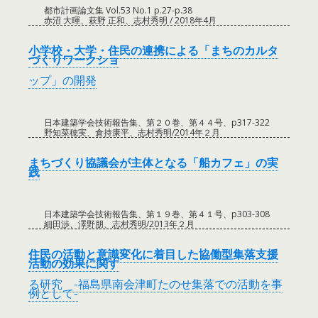
都市計画論文集 Vol.53 No.1 p.27-p.38
赤沼 大暉、萩野 正和、志村秀明 / 2018年4月
小学校・大学・住民の連携による「まちのカルタ
づくりワークショ
ップ」の開発
日本建築学会技術報告集、第２０巻、第４４号、p317-322
野知菜穂実、倉持康平、志村秀明/2014年２月
まちづくり協議会が主体となる「船カフェ」の実
践
日本建築学会技術報告集、第１９巻、第４１号、p303-308
細田渉、澤野朋、志村秀明/2013年２月
住民の活動と意識変化に着目した協働型集落支援
活動の効果に関す
る研究 -福島県南会津町たのせ集落での活動を事
例として-